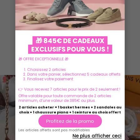
VOIR PLUS
🎁 845€ DE CADEAUX
EXCLUSIFS POUR VOUS !
🎁 OFFRE EXCEPTIONNELLE 🎁
Ils parlent de nous
Choisissez 2 articles
Dans votre panier, sélectionnez 5 cadeaux offerts
Finalisez votre paiement
👉 Vous recevez 7 articles pour le prix de 2 seulement !
Offre valable pour toute commande de 2 articles
minimum, d’une valeur de 385€ ou plus.
2 articles acheter = 1 basket hermes + 2 sandales au
choix + 1 chaussure piana + 1 ceinture au choix offert
Profitez de la promo
Les articles offerts sont pas modifiables
Ne plus afficher ceci