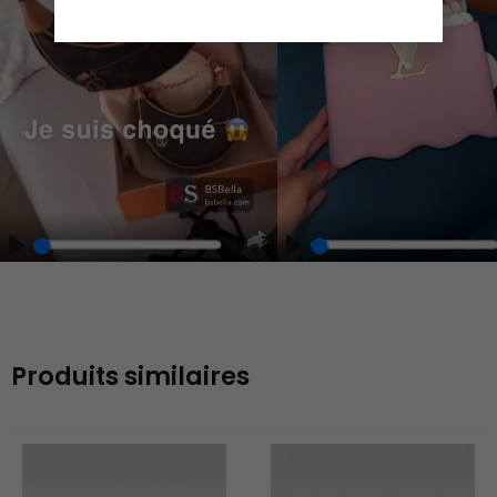
Play
Play
Play
Unmute
Enter
fullscreen
Produits similaires