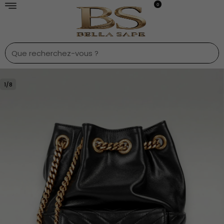
0
1
/
8