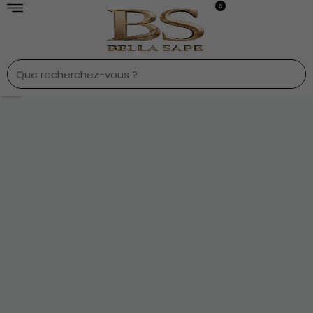
0
1
/
7