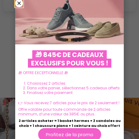
VOIR PLUS
🎁 845€ DE CADEAUX
EXCLUSIFS POUR VOUS !
🎁 OFFRE EXCEPTIONNELLE 🎁
Ils parlent de nous
Choisissez 2 articles
Dans votre panier, sélectionnez 5 cadeaux offerts
Finalisez votre paiement
👉 Vous recevez 7 articles pour le prix de 2 seulement !
Offre valable pour toute commande de 2 articles
minimum, d’une valeur de 385€ ou plus.
2 articles acheter = 1 basket hermes + 2 sandales au
choix + 1 chaussure piana + 1 ceinture au choix offert
Profitez de la promo