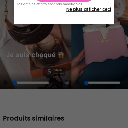
Les articles offerts sont pas modifiables
Ne plus afficher ceci
Play
Play
Play
Unmute
Enter
fullscreen
Produits similaires