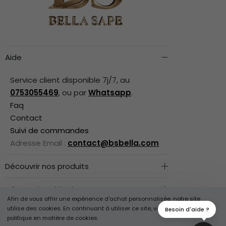
Aide
Service client disponible 7j/7, au
0753055469
, ou par
Whatsapp
.
Faq
Contact
Suivi de commandes
Adresse Email :
contact@bsbella.com
Découvrir nos produits
Informations légales
Afin de vous offrir une expérience d'achat personnalisée, notre site
utilise des cookies. En continuant à utiliser ce site, vous acceptez notre
Besoin d'aide ?
Suivez-Nous
politique en matière de cookies.