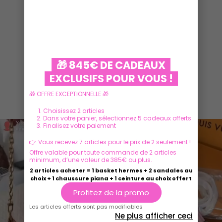
VOIR PLUS
🎁 845€ DE CADEAUX
EXCLUSIFS POUR VOUS !
🎁 OFFRE EXCEPTIONNELLE 🎁
Ils parlent de nous
Choisissez 2 articles
Dans votre panier, sélectionnez 5 cadeaux offerts
Finalisez votre paiement
👉 Vous recevez 7 articles pour le prix de 2 seulement !
Offre valable pour toute commande de 2 articles
minimum, d’une valeur de 385€ ou plus.
2 articles acheter = 1 basket hermes + 2 sandales au
choix + 1 chaussure piana + 1 ceinture au choix offert
Profitez de la promo
Les articles offerts sont pas modifiables
Ne plus afficher ceci