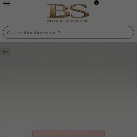
0
1
/
4