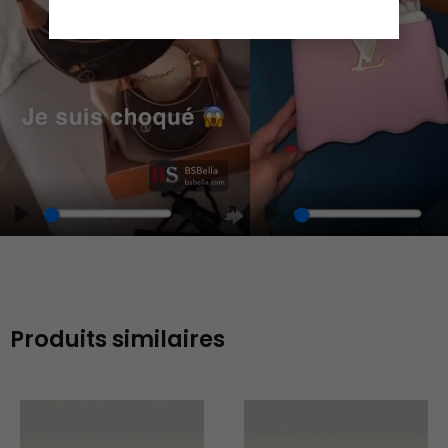
Play
Play
Play
Unmute
Enter
fullscreen
Produits similaires