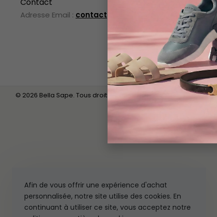
Contact
Pour Enfan
Adresse Email :
contact@bsbella.com
Pré Livrais
Suivi de 
© 2026 Bella Sape. Tous droits réservés.
Afin de vous offrir une expérience d'achat
personnalisée, notre site utilise des cookies. En
continuant à utiliser ce site, vous acceptez notre