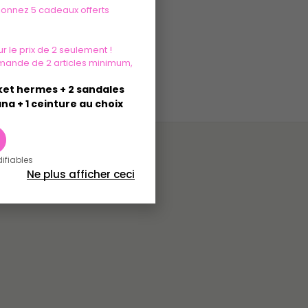
tionnez 5 cadeaux offerts
r le prix de 2 seulement !
mande de 2 articles minimum,
sket hermes + 2 sandales
na + 1 ceinture au choix
difiables
Ne plus afficher ceci