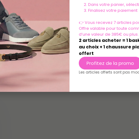
t
CGV
Dans votre panier, sélec
Finalisez votre paiement
on
CGU
👉 Vous recevez 7 articles pou
commandes
Offre valable pour toute com
d’une valeur de 385€ ou plus.
2 articles acheter = 1 ba
au choix + 1 chaussure pia
offert
Profitez de la promo
Les articles offerts sont pas mo