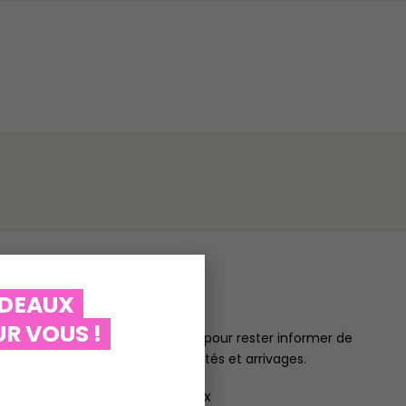
ADEAUX
Suivez-Nous
R VOUS !
Souscrivez-vous pour rester informer de
tous les nouveautés et arrivages.
Réseaux sociaux