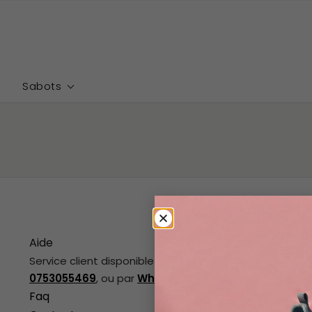
Que
Menu
recherchez-
0
vous ?
Sabots
Aide
Découvrir 
Service client disponible 7j/7, au
Pour Fem
0753055469
, ou par
Whatsapp
.
Pour Hom
Faq