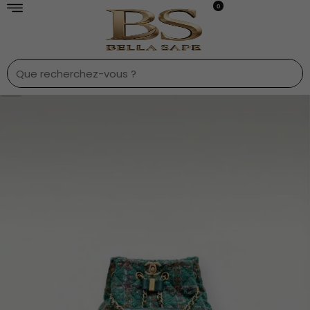
0
1
/
9