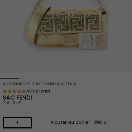
ACCUEIL
›
BOUTIQUE
›
FEMME
›
SACS
›
FENDI
Avis clients
SAC FENDI
290,00
€
Ajouter au panier