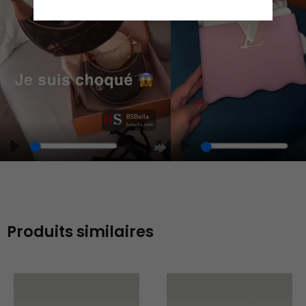
Play
Play
Play
Unmute
Enter
fullscreen
Produits similaires