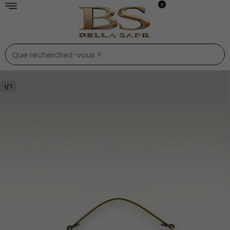
0
1
/
7