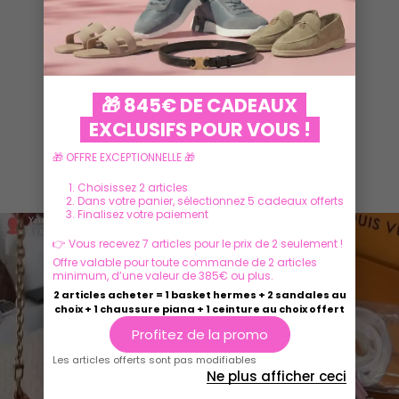
VOIR PLUS
🎁 845€ DE CADEAUX
EXCLUSIFS POUR VOUS !
🎁 OFFRE EXCEPTIONNELLE 🎁
Ils parlent de nous
Choisissez 2 articles
Dans votre panier, sélectionnez 5 cadeaux offerts
Finalisez votre paiement
👉 Vous recevez 7 articles pour le prix de 2 seulement !
Offre valable pour toute commande de 2 articles
minimum, d’une valeur de 385€ ou plus.
2 articles acheter = 1 basket hermes + 2 sandales au
choix + 1 chaussure piana + 1 ceinture au choix offert
Profitez de la promo
Les articles offerts sont pas modifiables
Ne plus afficher ceci