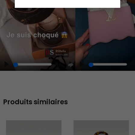
Play
Play
Play
Unmute
Enter
fullscreen
Produits similaires