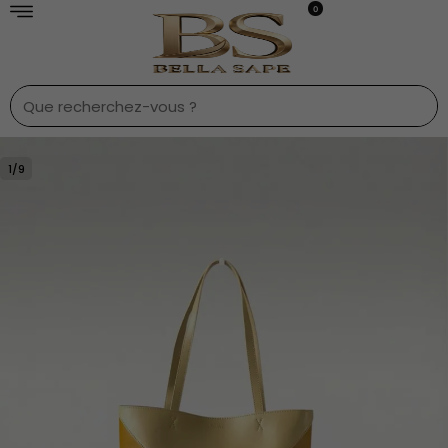
0
1
/
9