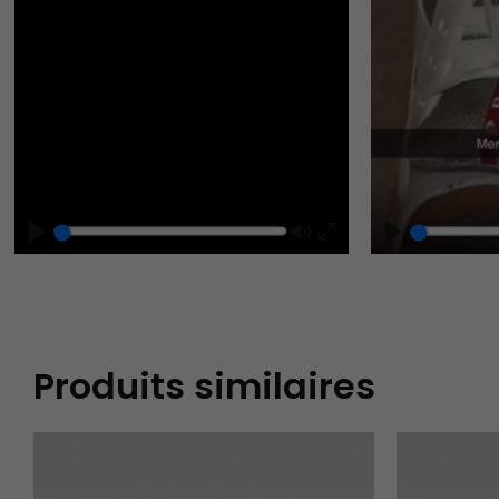
Play
Mute
Play
Enter
fullscreen
Produits similaires