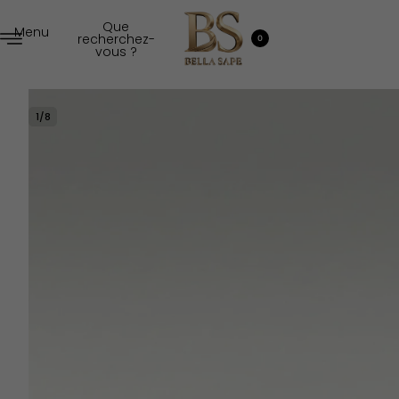
Que
Menu
recherchez-
0
vous ?
1
/
8