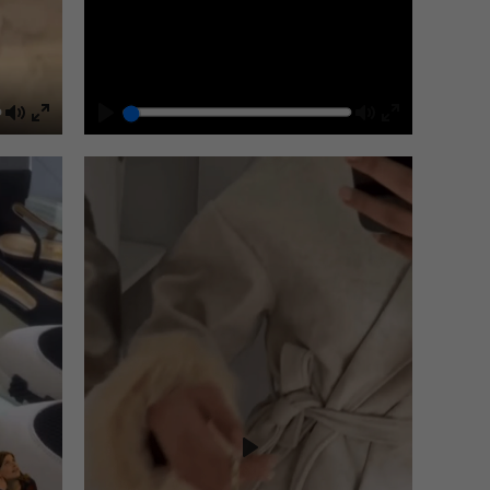
Mute
Play
Mute
Enter
Enter
fullscreen
fullscreen
Play