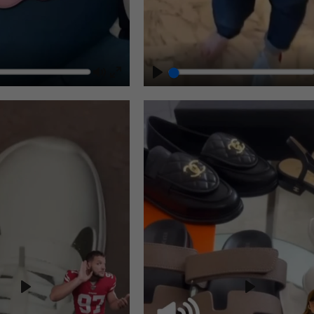
Play
Play
Play