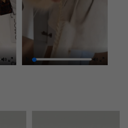
Mute
Play
Mute
Enter
Enter
fullscreen
fullscreen