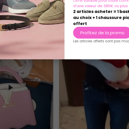
Offre valable pour toute com
d’une valeur de 385€ ou plus.
2 articles acheter = 1 ba
au choix + 1 chaussure pia
offert
Profitez de la promo
Les articles offerts sont pas mo
Play
Play