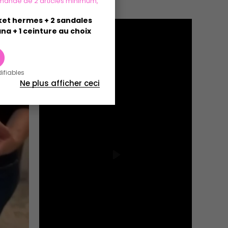
mande de 2 articles minimum,
sket hermes + 2 sandales
na + 1 ceinture au choix
difiables
Ne plus afficher ceci
Play