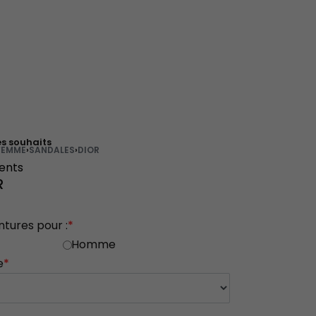
es souhaits
FEMME
›
SANDALES
›
DIOR
ients
R
ntures pour :
*
Homme
e
*