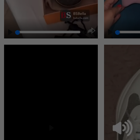
Play
Unmute
Enter
fullscreen
Play