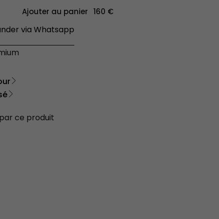
Ajouter au panier
der via Whatsapp
émium
our
sé
 par ce produit