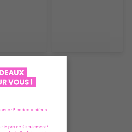
ADEAUX
R VOUS !
tionnez 5 cadeaux offerts
r le prix de 2 seulement !