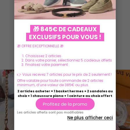
VOIR PLUS
🎁 845€ DE CADEAUX
EXCLUSIFS POUR VOUS !
🎁 OFFRE EXCEPTIONNELLE 🎁
Ils parlent de nous
Choisissez 2 articles
Dans votre panier, sélectionnez 5 cadeaux offerts
Finalisez votre paiement
👉 Vous recevez 7 articles pour le prix de 2 seulement !
Offre valable pour toute commande de 2 articles
minimum, d’une valeur de 385€ ou plus.
2 articles acheter = 1 basket hermes + 2 sandales au
choix + 1 chaussure piana + 1 ceinture au choix offert
Profitez de la promo
Les articles offerts sont pas modifiables
Ne plus afficher ceci