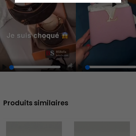
Play
Play
Play
Unmute
Enter
fullscreen
Produits similaires