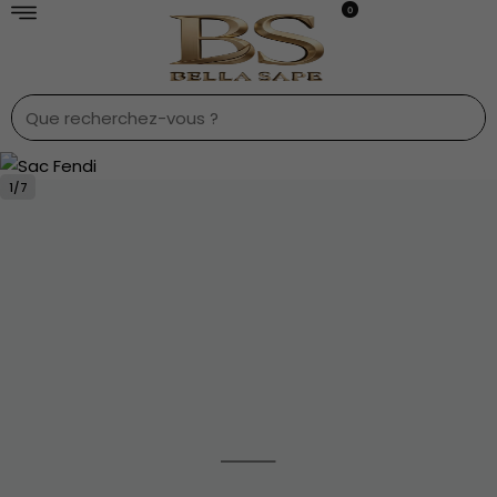
0
1
/
7