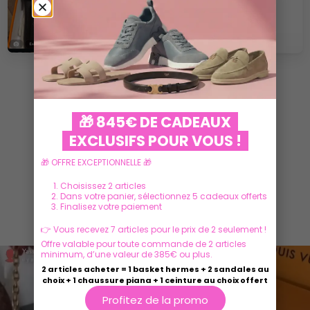
VOIR PLUS
🎁 845€ DE CADEAUX
EXCLUSIFS POUR VOUS !
🎁 OFFRE EXCEPTIONNELLE 🎁
Choisissez 2 articles
Dans votre panier, sélectionnez 5 cadeaux offerts
Finalisez votre paiement
Ils parlent de nous
👉 Vous recevez 7 articles pour le prix de 2 seulement !
Offre valable pour toute commande de 2 articles
minimum, d’une valeur de 385€ ou plus.
2 articles acheter = 1 basket hermes + 2 sandales au
choix + 1 chaussure piana + 1 ceinture au choix offert
Profitez de la promo