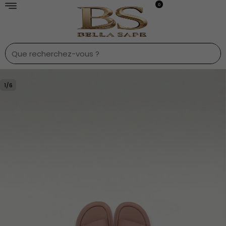
0
1
/
6